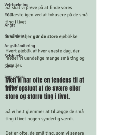
Vejrtrækning
Så skal vi prøve på at finde vores 
fodfæste igen ved at fokusere på de små 
EGO
ting i livet 
Angst
Krisehjælp
Små
 detaljer 
gør de store
 øjeblikke
Angsthåndtering
Hvert øjeblik af hver eneste dag, der 
Selvhjælp
møder vi uendelige mange små ting og 
detaljer. 
Søvn
Symptomer
Men vi har ofte en tendens til at 
blive opslugt af de svære eller 
Kortisol
store og større ting i livet. 
Så vi helt glemmer at tillægge de små 
ting i livet nogen synderlig værdi. ⠀
⠀
Det er ofte, de små ting, som vi senere 