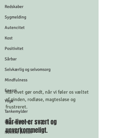
Redskaber
Sygmelding
Autencitet
Kost
Positivitet
Sårbar
Selvkærlig og selvomsorg
Mindfulness
Energi
Når livet gør ondt, når vi føler os væltet 
af pinden, rodløse, magtesløse og 
Yoga
frustreret. 
Tankemylder
Når livet er svært og 
Lev Langsomt
uoverkommeligt. 
Nemme øvelser