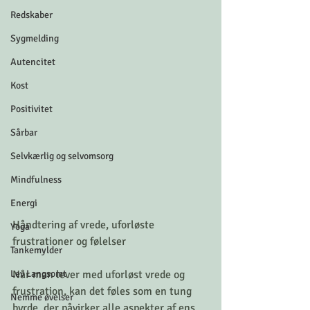
Redskaber
Sygmelding
Autencitet
Kost
Positivitet
Sårbar
Selvkærlig og selvomsorg
Mindfulness
Energi
Håndtering af vrede, uforløste 
Yoga
frustrationer og følelser
Tankemylder
Lev Langsomt
Når man lever med uforløst vrede og 
frustration, kan det føles som en tung 
Nemme øvelser
byrde, der påvirker alle aspekter af ens 