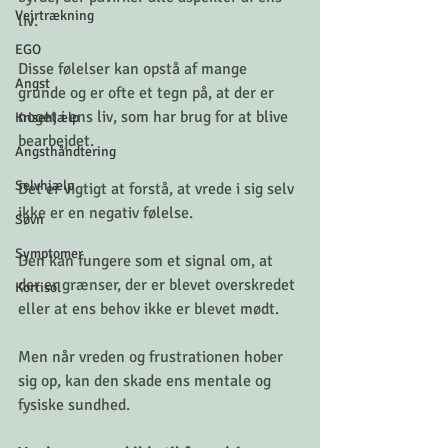
Vejrtrækning
liv.
EGO
Disse følelser kan opstå af mange 
Angst
grunde og er ofte et tegn på, at der er 
noget i ens liv, som har brug for at blive 
Krisehjælp
bearbejdet.
Angsthåndtering
Selvhjælp
Det er vigtigt at forstå, at vrede i sig selv 
ikke er en negativ følelse.
Søvn
Symptomer
Den kan fungere som et signal om, at 
der er grænser, der er blevet overskredet 
Kortisol
eller at ens behov ikke er blevet mødt.
Men når vreden og frustrationen hober 
sig op, kan den skade ens mentale og 
fysiske sundhed.