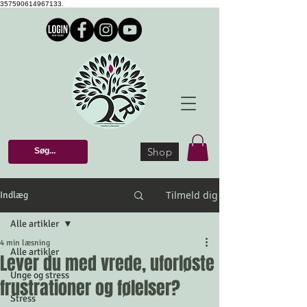
357590614967133.
Shop
Tilmeld dig
Indlæg
Alle artikler
4 min læsning
Alle artikler
Lever du med vrede, uforløste
Unge og stress
frustrationer og følelser?
Stress