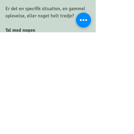
Er det en specifik situation, en gammel 
oplevelse, eller noget helt tredje?
Tal med nogen
At åbne op for en ven, et familiemedlem 
eller en professionel, som en terapeut 
eller psykolog, kan gøre en stor forskel. 
En udefrakommende person kan give nye 
perspektiver og hjælpe dig med at finde 
sunde måder at udtrykke dine følelser på.
Fysisk aktivitet:
Regelmæssig motion er en fremragende 
måde at aflede og frigive ophobet energi 
og stress på. 