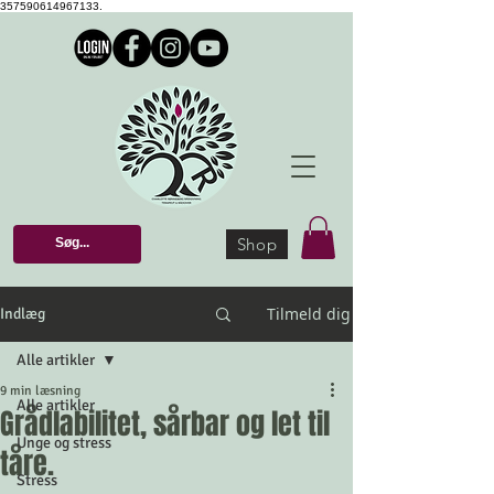
357590614967133.
Shop
Tilmeld dig
Indlæg
Alle artikler
9 min læsning
Alle artikler
Grådlabilitet, sårbar og let til
Unge og stress
tåre.
Stress