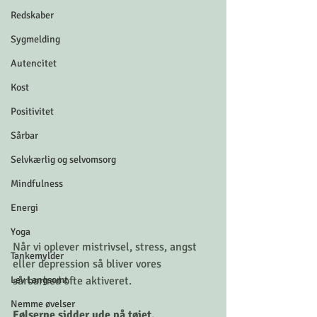
Redskaber
Sygmelding
Autencitet
Kost
Positivitet
Sårbar
Selvkærlig og selvomsorg
Mindfulness
Energi
Yoga
Når vi oplever mistrivsel, stress, angst 
Tankemylder
eller depression så bliver vores 
Lev Langsomt
sårbarhed ofte aktiveret. 
Nemme øvelser
Følserne sidder ude på tøjet. 