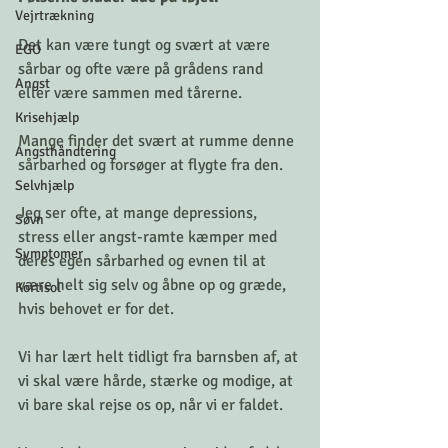
Vejrtrækning
Det kan være tungt og svært at være 
EGO
sårbar og ofte være på grådens rand 
Angst
eller være sammen med tårerne. 
Krisehjælp
Mange finder det svært at rumme denne 
Angsthåndtering
sårbarhed og forsøger at flygte fra den. 
Selvhjælp
Jeg ser ofte, at mange depressions, 
Søvn
stress eller angst-ramte kæmper med 
Symptomer
deres egen sårbarhed og evnen til at 
være helt sig selv og åbne op og græde, 
Kortisol
hvis behovet er for det. 
Vi har lært helt tidligt fra barnsben af, at 
vi skal være hårde, stærke og modige, at 
vi bare skal rejse os op, når vi er faldet. 