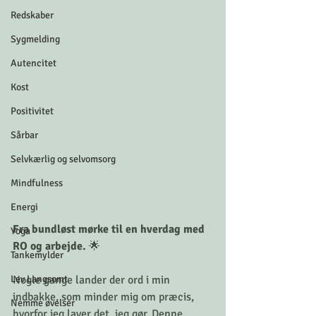
Redskaber
Sygmelding
Autencitet
Kost
Positivitet
Sårbar
Selvkærlig og selvomsorg
Mindfulness
Energi
Fra bundløst mørke til en hverdag med 
Yoga
RO og arbejde. 
🌟
Tankemylder
Lev Langsomt
Nogle gange lander der ord i min 
indbakke, som minder mig om præcis, 
Nemme øvelser
hvorfor jeg laver det, jeg gør. Denne 