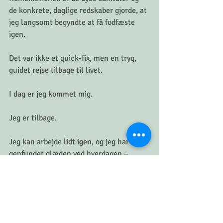
de konkrete, daglige redskaber gjorde, at 
jeg langsomt begyndte at få fodfæste 
igen.
Det var ikke et quick-fix, men en tryg, 
guidet rejse tilbage til livet.
I dag er jeg kommet mig.
Jeg er tilbage.
Jeg kan arbejde lidt igen, og jeg har 
genfundet glæden ved hverdagen – 
noget, der for fem år siden virkede som 
en fuldstændig umulig utopi.
Jeg kan slet ikke takke Charlotte nok.