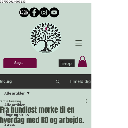
357590614967133.
Shop
Tilmeld dig
Indlæg
Alle artikler
3 min læsning
Alle artikler
Fra bundløst mørke til en
Unge og stress
hverdag med RO og arbejde.
Stress