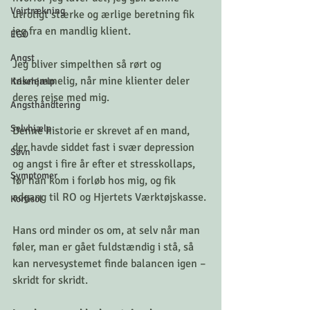
Vejrtrækning
utroligt stærke og ærlige beretning fik 
jeg fra en mandlig klient.
EGO
Angst
Jeg bliver simpelthen så rørt og 
taknemmelig, når mine klienter deler 
Krisehjælp
deres rejse med mig.
Angsthåndtering
Selvhjælp
Denne historie er skrevet af en mand, 
der havde siddet fast i svær depression 
Søvn
og angst i fire år efter et stresskollaps, 
Symptomer
før han kom i forløb hos mig, og fik 
adgang til RO og Hjertets Værktøjskasse.
Kortisol
Hans ord minder os om, at selv når man 
føler, man er gået fuldstændig i stå, så 
kan nervesystemet finde balancen igen – 
skridt for skridt.