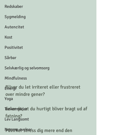
Redskaber
Sygmelding
Autencitet
Kost
Positivitet
Sårbar
Selvkærlig og selvomsorg
Mindfulness
Bliver du let irriteret eller frustreret 
Energi
over mindre gener?
Yoga
Føler du, at du hurtigt bliver bragt ud af 
Tankemylder
fatning? 
Lev Langsomt
Nemme øvelser
Påvirker stress dig mere end den  