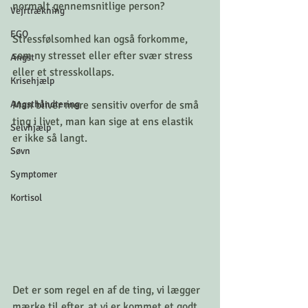
normalt gennemsnitlige person?
Vejrtrækning
EGO
Stressfølsomhed kan også forkomme, 
som ny stresset eller efter svær stress 
Angst
eller et stresskollaps.
Krisehjælp
Angsthåndtering
Man bliver mere sensitiv overfor de små 
ting i livet, man kan sige at ens elastik 
Selvhjælp
er ikke så langt. 
Søvn
Symptomer
Kortisol
Det er som regel en af de ting, vi lægger 
mærke til efter, at vi er kommet et godt 