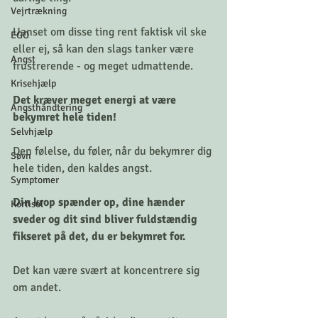
Vejrtrækning
Uanset om disse ting rent faktisk vil ske 
EGO
eller ej, så kan den slags tanker være 
Angst
frustrerende - og meget udmattende.
Krisehjælp
Det kræver meget energi at være 
Angsthåndtering
bekymret hele tiden!
Selvhjælp
Den følelse, du føler, når du bekymrer dig 
Søvn
hele tiden, den kaldes angst.
Symptomer
Din krop spænder op, dine hænder 
Kortisol
sveder og dit sind bliver fuldstændig 
fikseret på det, du er bekymret for.
Det kan være svært at koncentrere sig 
om andet.