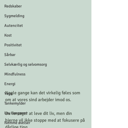
Redskaber
Sygmelding
Autencitet
Kost
Positivitet
Sårbar
Selvkærlig og selvomsorg
Mindfulness
Energi
Nogle gange kan det virkelig føles som 
Yoga
om at vores sind arbejder imod os. 
Tankemylder
Lev Langsomt
Du forsøger at leve dit liv, men din 
hjerne vil ikke stoppe med at fokusere på 
Nemme øvelser
dårlige ting. 