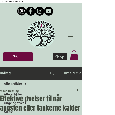
357590614967133.
Shop
Tilmeld dig
Indlæg
Alle artikler
9 min læsning
Alle artikler
Effektive øvelser til når
Unge og stress
angsten eller tankerne kalder
Stress