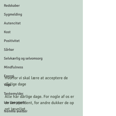
Redskaber
Sygmelding
Autencitet
Kost
Positivitet
Sårbar
Selvkærlig og selvomsorg
Mindfulness
Energi
Hvorfor vi skal lære at acceptere de 
dårlige dage
Yoga
Tankemylder
Alle har dårlige dage. For nogle af os er 
Lev Langsomt
de der sjældent, for andre dukker de op 
ret jævnligt.
Nemme øvelser