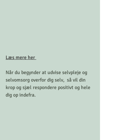
Læs mere her 
Når du begynder at udvise selvpleje og 
selvomsorg overfor dig selv,  så vil din 
krop og sjæl respondere positivt og hele 
dig op indefra.