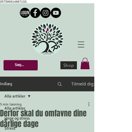
357590614967133.
Shop
Tilmeld dig
Indlæg
Alle artikler
5 min læsning
Alle artikler
Derfor skal du omfavne dine
Unge og stress
dårlige dage
Stress