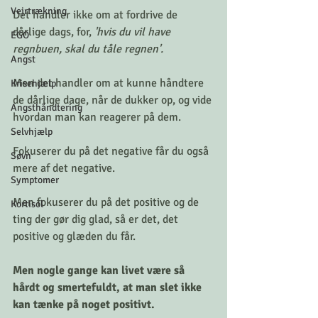
Vejrtrækning
Det handler ikke om at fordrive de 
dårlige dags, for, 
'hvis du vil have 
EGO
regnbuen, skal du tåle regnen'.
Angst
Men det handler om at kunne håndtere 
Krisehjælp
de dårlige dage, når de dukker op, og vide 
Angsthåndtering
hvordan man kan reagerer på dem.
Selvhjælp
Fokuserer du på det negative får du også 
Søvn
mere af det negative.
Symptomer
Men fokuserer du på det positive og de 
Kortisol
ting der gør dig glad, så er det, det 
positive og glæden du får.
Men nogle gange kan livet være så 
hårdt og smertefuldt, at man slet ikke 
kan tænke på noget positivt.