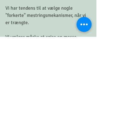
Vi har tendens til at vælge nogle 
"forkerte" mestringsmekanismer, når vi 
er trængte.
Vi vælger måske at spise en masse 
junkfood, slik osv.
Eller vi drikker et par ekstra drinks, så vi 
ikke kan føle det smertefulden.
Måske scroller vi gennem de sociale 
medier for at distrahere os selv fra den 
stressende krop, de ængstelige tanker 
eller sårbarhedens råb.
Disse mekanismer vil og kan ikke hjælpe 
dig, når livet virkelig bliver hårdt.