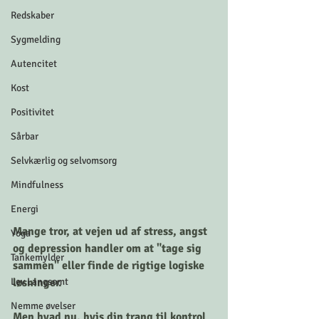
Redskaber
Sygmelding
Autencitet
Kost
Positivitet
Sårbar
Selvkærlig og selvomsorg
Mindfulness
Energi
Mange tror, at vejen ud af stress, angst 
Yoga
og depression handler om at "tage sig 
Tankemylder
sammen" eller finde de rigtige logiske 
Lev Langsomt
løsninger. 
Nemme øvelser
Men hvad nu, hvis din trang til kontrol 