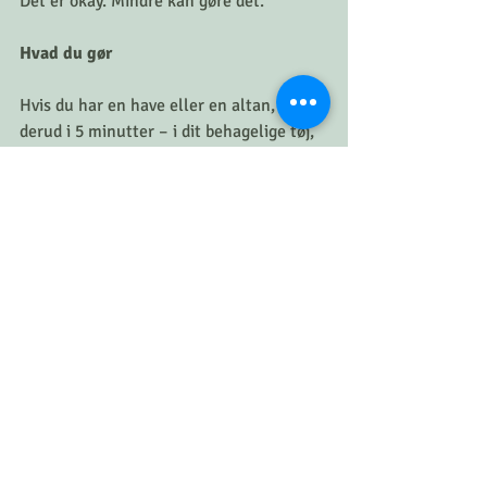
Det er okay. Mindre kan gøre det.
Hvad du gør
Hvis du har en have eller en altan, så gå 
derud i 5 minutter – i dit behagelige tøj, 
præcis som du ser ud.
Sæt dig på en stol eller direkte på 
græsset.
Mærk luften mod dit ansigt.
Hvis du ikke kan overskue at gå ud, så 
åbn vinduet på vid gab, sæt dig foran det, 
luk øjnene og lyt til fuglene eller vinden 
i træerne i to minutter.
Hvorfor det virker