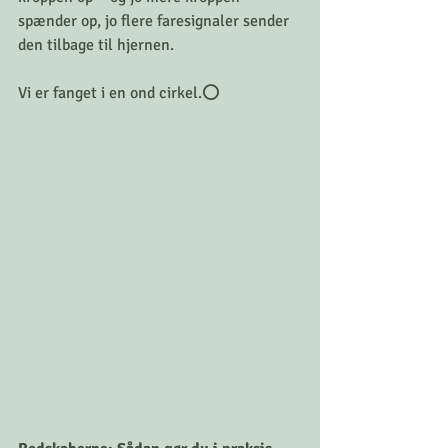
spænder op, jo flere faresignaler sender 
den tilbage til hjernen.
Vi er fanget i en ond cirkel.⭕️