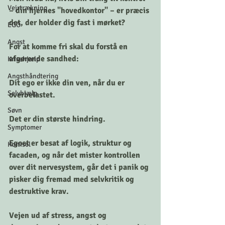
Vejrtrækning
– din hjernes "hovedkontor" – er præcis 
det, der holder dig fast i mørket?
EGO
Angst
For at komme fri skal du forstå en 
afgørende sandhed: 
Krisehjælp
Angsthåndtering
Dit ego er ikke din ven, når du er 
Selvhjælp
overbelastet. 
Søvn
Det er din største hindring. 
Symptomer
Egoet er besat af logik, struktur og 
Kortisol
facaden, og når det mister kontrollen 
over dit nervesystem, går det i panik og 
pisker dig fremad med selvkritik og 
destruktive krav.
Vejen ud af stress, angst og 